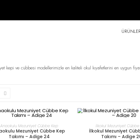
ÜRÜNLE
et kepi ve cübbesi modellerimizle en kaliteli okul kıyafetlerini en uygun fiy
DEVAMINI OKU
DEVAMINI OKU
Anaokulu Mezuniyet Cübbe Kep
İlkokul Mezuniyet Cübbe
aokulu Mezuniyet Cübbe Kep
İlkokul Mezuniyet Cüb
Takımı – Adige 24
Takımı – Adige 2