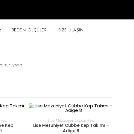
R
BEDEN ÖLÇÜLERI
BIZE ULAŞIN
ata sunuyoruz!
DEVAMINI OKU
 Kep
Lise Mezuniyet Cübbe Kep
be Kep
Lise Mezuniyet Cübbe Kep Takımı –
0
Adige 8